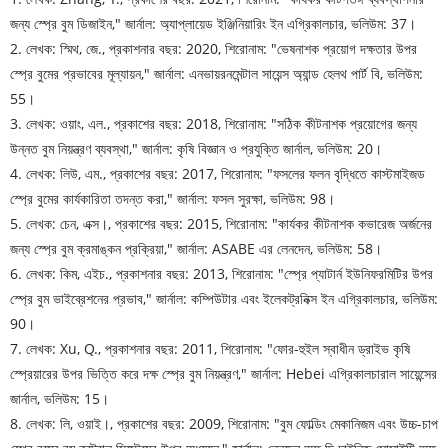
জন্য স্প্রে বুম ডিজাইন," জার্নাল: অ্যাপ্লায়েড ইঞ্জিনিয়ারিং ইন এগ্রিকালচার, ভলিউম: 37।
2. লেখক: স্মিথ, জে., প্রকাশনার বছর: 2020, শিরোনাম: "ভেষনাশক প্রয়োগ দক্ষতার উপর
স্প্রে বুমের প্রভাবের মূল্যায়ন," ​​জার্নাল: এনভায়রনমেন্টাল সায়েন্স অ্যান্ড হেলথ পার্ট বি, ভলিউম:
55।
3. লেখক: ওয়াং, এল., প্রকাশের বছর: 2018, শিরোনাম: "সঠিক কীটনাশক প্রয়োগের জন্য
উন্নত বুম নিয়ন্ত্রণ ব্যবস্থা," জার্নাল: কৃষি বিজ্ঞান ও প্রযুক্তি জার্নাল, ভলিউম: 20।
4. লেখক: লিউ, এম., প্রকাশের বছর: 2017, শিরোনাম: "ফসলের ফলন বৃদ্ধিতে কাস্টমাইজড
স্প্রে বুমের কার্যকারিতা তদন্ত করা," জার্নাল: ফসল সুরক্ষা, ভলিউম: 98।
5. লেখক: চেন, এক্স।, প্রকাশের বছর: 2015, শিরোনাম: "কার্যকর কীটনাশক কভারেজ অর্জনের
জন্য স্প্রে বুম ক্রমাঙ্কন প্রক্রিয়া," জার্নাল: ASABE এর লেনদেন, ভলিউম: 58।
6. লেখক: কিম, এইচ., প্রকাশনার বছর: 2013, শিরোনাম: "স্প্রে প্যাটার্ন ইউনিফরমিটির উপর
স্প্রে বুম ভাইব্রেশনের প্রভাব," জার্নাল: কম্পিউটার এবং ইলেকট্রনিক্স ইন এগ্রিকালচার, ভলিউম:
90।
7. লেখক: Xu, Q., প্রকাশনার বছর: 2011, শিরোনাম: "ফোর-হুইল স্বাধীন ড্রাইভ কৃষি
স্প্রেয়ারের উপর ভিত্তি করে দক্ষ স্প্রে বুম নিয়ন্ত্রণ," জার্নাল: Hebei এগ্রিকালচারাল সায়েন্সের
জার্নাল, ভলিউম: 15।
8. লেখক: লি, ওয়াই।, প্রকাশের বছর: 2009, শিরোনাম: "বুম ফোল্ডিং মেকানিজম এবং উচ্চ-চাপ