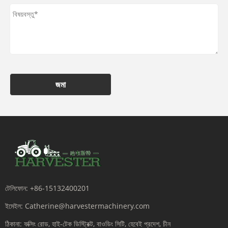
জমা
টেলিফোন:
+86-15132400201
ইমেইল:
Catherine@harvestermachinery.com
ঠিকানা:
ফক্সিং রোড, হাই-টেক ডিস্ট্রিক্ট, বাওডিং সিটি, হেবেই প্রদেশ, চীন