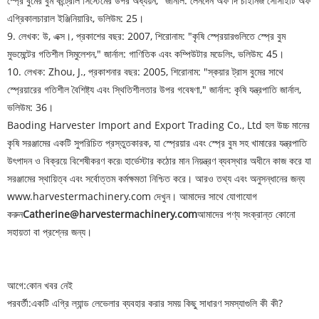
স্প্রে বুমের বুম কন্ট্রোল সিস্টেমের উপর অধ্যয়ন," ​​জার্নাল: লেনদেন অফ দি চাইনিজ সোসাইটি অফ
এগ্রিকালচারাল ইঞ্জিনিয়ারিং, ভলিউম: 25।
9. লেখক: উ, এক্স।, প্রকাশের বছর: 2007, শিরোনাম: "কৃষি স্প্রেয়ারগুলিতে স্প্রে বুম
মুভমেন্টের গতিশীল সিমুলেশন," জার্নাল: গাণিতিক এবং কম্পিউটার মডেলিং, ভলিউম: 45।
10. লেখক: Zhou, J., প্রকাশনার বছর: 2005, শিরোনাম: "স্কয়ার ট্রাস বুমের সাথে
স্প্রেয়ারের গতিশীল বৈশিষ্ট্য এবং স্থিতিশীলতার উপর গবেষণা," জার্নাল: কৃষি যন্ত্রপাতি জার্নাল,
ভলিউম: 36।
Baoding Harvester Import and Export Trading Co., Ltd হল উচ্চ মানের
কৃষি সরঞ্জামের একটি সুপরিচিত প্রস্তুতকারক, যা স্প্রেয়ার এবং স্প্রে বুম সহ খামারের যন্ত্রপাতি
উৎপাদন ও বিক্রয়ে বিশেষীকরণ করে৷ হার্ভেস্টার কঠোর মান নিয়ন্ত্রণ ব্যবস্থার অধীনে কাজ করে যা
সরঞ্জামের স্থায়িত্ব এবং সর্বোত্তম কর্মক্ষমতা নিশ্চিত করে। আরও তথ্য এবং অনুসন্ধানের জন্য
www.harvestermachinery.com দেখুন। আমাদের সাথে যোগাযোগ
করুন
Catherine@harvestermachinery.com
আমাদের পণ্য সংক্রান্ত কোনো
সহায়তা বা প্রশ্নের জন্য।
আগে:
কোন খবর নেই
পরবর্তী:
একটি এগ্রি ল্যান্ড লেভেলার ব্যবহার করার সময় কিছু সাধারণ সমস্যাগুলি কী কী?