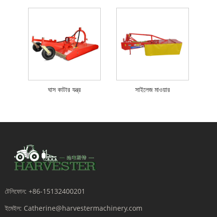
ঘাস কাটার যন্ত্র
সাইলেজ মাওয়ার
টেলিফোন:
+86-15132400201
ইমেইল:
Catherine@harvestermachinery.com