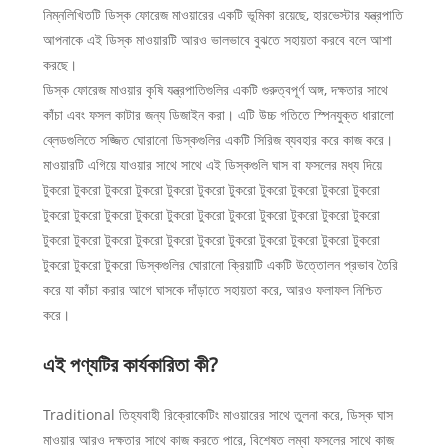
নিম্নলিখিতটি ডিস্ক ফোরেজ মাওয়ারের একটি ভূমিকা রয়েছে, হারভেস্টার যন্ত্রপাতি
আপনাকে এই ডিস্ক মাওয়ারটি আরও ভালভাবে বুঝতে সহায়তা করবে বলে আশা
করছে।
ডিস্ক ফোরেজ মাওয়ার কৃষি যন্ত্রপাতিগুলির একটি গুরুত্বপূর্ণ অঙ্গ, দক্ষতার সাথে
কাঁচা এবং ফসল কাটার জন্য ডিজাইন করা। এটি উচ্চ গতিতে স্পিনযুক্ত ধারালো
ব্লেডগুলিতে সজ্জিত ঘোরানো ডিস্কগুলির একটি সিরিজ ব্যবহার করে কাজ করে।
মাওয়ারটি এগিয়ে যাওয়ার সাথে সাথে এই ডিস্কগুলি ঘাস বা ফসলের মধ্য দিয়ে
টুকরো টুকরো টুকরো টুকরো টুকরো টুকরো টুকরো টুকরো টুকরো টুকরো টুকরো
টুকরো টুকরো টুকরো টুকরো টুকরো টুকরো টুকরো টুকরো টুকরো টুকরো টুকরো
টুকরো টুকরো টুকরো টুকরো টুকরো টুকরো টুকরো টুকরো টুকরো টুকরো টুকরো
টুকরো টুকরো টুকরো ডিস্কগুলির ঘোরানো ক্রিয়াটি একটি উত্তোলন প্রভাব তৈরি
করে যা কাঁচা করার আগে ঘাসকে দাঁড়াতে সহায়তা করে, আরও ফলাফল নিশ্চিত
করে।
এই পণ্যটির কার্যকারিতা কী?
Traditional তিহ্যবাহী রিক্রোকেটিং মাওয়ারের সাথে তুলনা করে, ডিস্ক ঘাস
মাওয়ার আরও দক্ষতার সাথে কাজ করতে পারে, বিশেষত লম্বা ফসলের সাথে কাজ