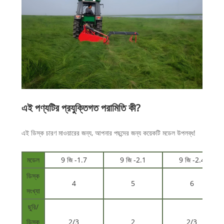
এই পণ্যটির প্রযুক্তিগত পরামিতি কী?
এই ডিস্ক চারণ মাওয়ারের জন্য, আপনার পছন্দের জন্য কয়েকটি মডেল উপলব্ধ!
মডেল
9 জি -1.7
9 জি -2.1
9 জি -2.4
ডিস্ক
4
5
6
সংখ্যা
ছুরি/
ডিস্ক
2/3
2
2/3