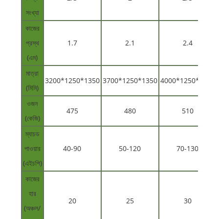
সংখ্যা
কাজের
প্রস্থ
1.7
2.1
2.4
(এম)
মাত্রা
3200*1250*1350
3700*1250*1350
4000*1250*1350
(মিমি)
ওজন
475
480
510
(কেজি)
ম্যাচড
পাওয়ার
40-90
50-120
70-130
(এইচপি)
কাজের
হার
20
25
30
(অঞ্চল/