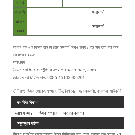
এইচ)
জলবাহী
স্ট্যান্ডার্ড
আয়রন
স্ট্যান্ডার্ড
কভার
আপনি যদি এই ডিস্ক ঘাস মাওয়ার সম্পর্কে আরও তথ্য পেতে চান তবে দয়া করে
যোগাযোগ করুন:
ক্যাথরিন
ইমেল: catherine@harvestermachinary.com
হোয়াটসঅ্যাপ/টেলিফোন: 0086-15132400201
হট ট্যাগ: ডিস্ক ফোরেজ মাওয়ার, চীন, নির্মাতারা, সরবরাহকারী, কারখানা, পাইকারি
সম্পর্কিত বিভাগ
ড্রাম মাওয়ার
ডিস্ক মাওয়ার
মাওয়ার ক্রাশার
অনুসন্ধান পাঠান
নীচের ফর্মে আপনার তদন্ত দিতে নির্দ্বিধায় দয়া করে. আমরা আপনাকে 24